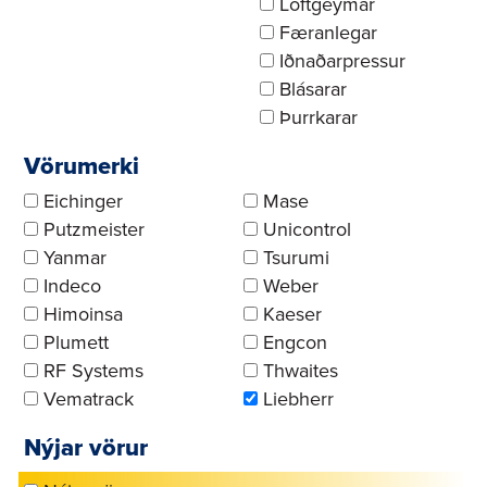
Loftgeymar
Færanlegar
Iðnaðarpressur
Blásarar
Þurrkarar
Vörumerki
Eichinger
Mase
Putzmeister
Unicontrol
Yanmar
Tsurumi
Indeco
Weber
Himoinsa
Kaeser
Plumett
Engcon
RF Systems
Thwaites
Vematrack
Liebherr
Nýjar vörur