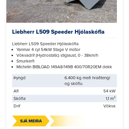
Liebherr L509 Speeder Hjólaskófla
Liebherr L509 Speeder Hjólaskófla
Yanmar 4 cyl 54kW Stage V mótor
Vökvadrif (Hydrostatic) stiglaust, 0 - 38km/h
Smurkerfi
Michelin BIBLOAD 149A8/149B 400/70R20EM dekk
Þyngd
6.400 kg með hraðtengi
og skóflu
Afl
54 kW
Skófla
1,1 m³
Drif
Vökva
SJÁ MEIRA