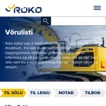
Vörulisti
Rúko býður upp á mikið vöruúrval fyrir allt sem tengist
iðnaðinum. Frá stærstu vinnuvélum, smávélar,
byggingarkrana, rafstöðvar, jarðvegsþjöppur, dælur,
loftpressur og allt þar á milli. Hér að neðan má sjá allar þær
vélar sem eru á lager ásamt leiguflota og notuðum vélum og
tækjum.
TIL SÖLU
TIL LEIGU
NOTAÐ
TILBOÐ