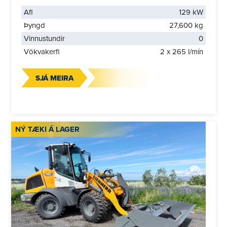
Afl
129 kW
Þyngd
27,600 kg
Vinnustundir
0
Vökvakerfi
2 x 265 l/mín
SJÁ MEIRA
NÝ TÆKI Á LAGER