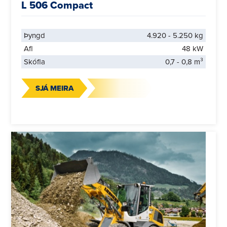
L 506 Compact
Þyngd
4.920 - 5.250 kg
Afl
48 kW
Skófla
0,7 - 0,8 m³
SJÁ MEIRA