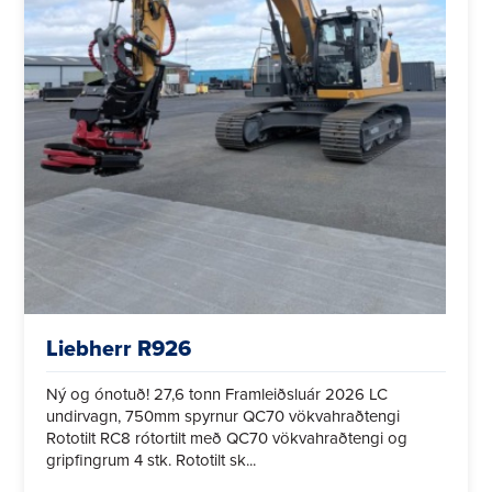
Liebherr R926
Ný og ónotuð! 27,6 tonn Framleiðsluár 2026 LC
undirvagn, 750mm spyrnur QC70 vökvahraðtengi
Rototilt RC8 rótortilt með QC70 vökvahraðtengi og
gripfingrum 4 stk. Rototilt sk...