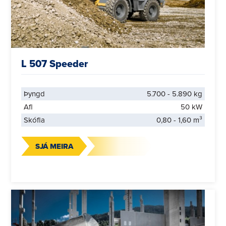
L 507 Speeder
Þyngd
5.700 - 5.890 kg
Afl
50 kW
Skófla
0,80 - 1,60 m³
SJÁ MEIRA