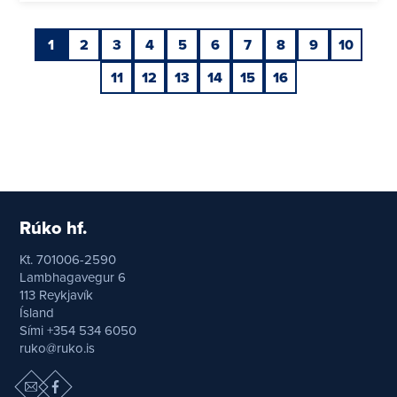
1
2
3
4
5
6
7
8
9
10
11
12
13
14
15
16
Rúko hf.
Kt. 701006-2590
Lambhagavegur 6
113 Reykjavík
Ísland
Sími +354 534 6050
ruko@ruko.is