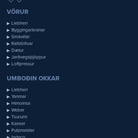
VÖRUR
Liebherr
Byggingarkranar
Smávélar
Rafstöðvar
Dælur
Jarðvegsþjöppur
Loftpressur
UMBOÐIN OKKAR
Liebherr
Yanmar
Himoinsa
Weber
Tsurumi
Kaeser
Putzmeister
Indeco