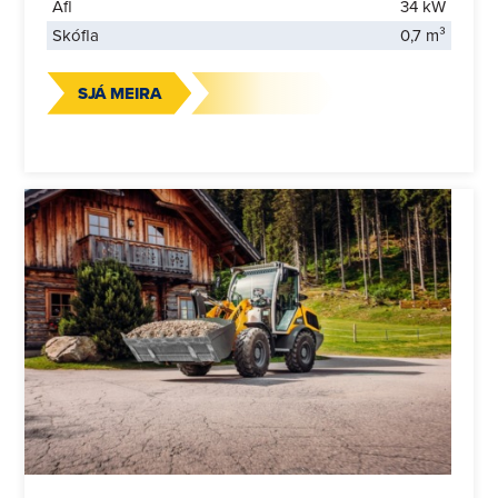
Afl
34 kW
Skófla
0,7 m³
SJÁ MEIRA