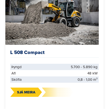
L 508 Compact
Þyngd
5.700 - 5.890 kg
Afl
48 kW
Skófla
0,8 - 1,00 m³
SJÁ MEIRA