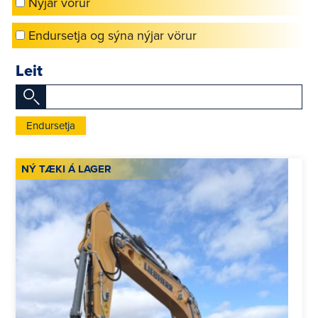
Nýjar vörur
Endursetja og sýna nýjar vörur
Leit
Endursetja
NÝ TÆKI Á LAGER