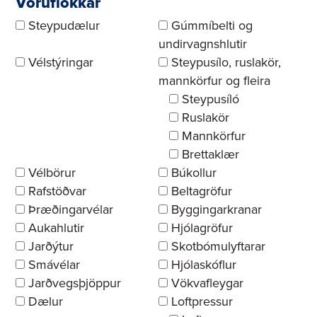
Vöruflokkar
Steypudælur
Gúmmíbelti og
undirvagnshlutir
Vélstýringar
Steypusílo, ruslakör,
mannkörfur og fleira
Steypusíló
Ruslakör
Mannkörfur
Brettaklær
Vélbörur
Búkollur
Rafstöðvar
Beltagröfur
Þræðingarvélar
Byggingarkranar
Aukahlutir
Hjólagröfur
Jarðýtur
Skotbómulyftarar
Smávélar
Hjólaskóflur
Jarðvegsþjöppur
Vökvafleygar
Dælur
Loftpressur