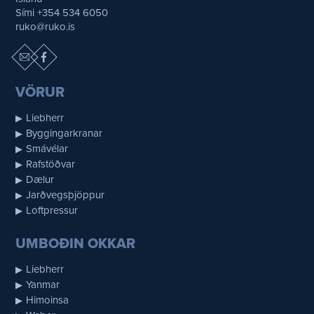
Sími +354 534 6050
ruko@ruko.is
VÖRUR
Liebherr
Byggingarkranar
Smávélar
Rafstöðvar
Dælur
Jarðvegsþjöppur
Loftpressur
UMBOÐIN OKKAR
Liebherr
Yanmar
Himoinsa