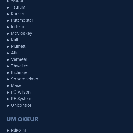
Weber
Tsurumi
Kaeser
Putzmeister
Indeco
McCloskey
Kuli
Plumett
Allu
Vermeer
Thwaites
Eichinger
Sobernheimer
Mase
FG Wilson
RF System
Unicontrol
UM OKKUR
Rúko hf