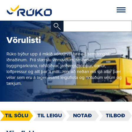
Vörulisti
Rúko býður upp á mikið vöruúrval fyrir allt sem tengist
iðnaðinum. Frá stærstu vinnuvélum, smávélar,
byggingarkrana, rafstöðvar, jarðvegsþjöppur, dælur,
loftpressur og allt þar á milli. Hér að neðan má sjá allar þær
vélar sem eru á lager ásamt leiguflota og notuðum vélum og
tækjum.
TIL SÖLU
TIL LEIGU
NOTAÐ
TILBOÐ