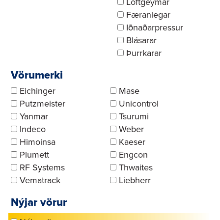
Loftgeymar
Færanlegar
Iðnaðarpressur
Blásarar
Þurrkarar
Vörumerki
Eichinger
Mase
Putzmeister
Unicontrol
Yanmar
Tsurumi
Indeco
Weber
Himoinsa
Kaeser
Plumett
Engcon
RF Systems
Thwaites
Vematrack
Liebherr
Nýjar vörur