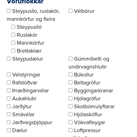
Vöruflokkar
Steypusílo, ruslakör,
Vélbörur
mannkörfur og fleira
Steypusíló
Ruslakör
Mannkörfur
Brettaklær
Steypudælur
Gúmmíbelti og
undirvagnshlutir
Vélstýringar
Búkollur
Rafstöðvar
Beltagröfur
Þræðingarvélar
Byggingarkranar
Aukahlutir
Hjólagröfur
Jarðýtur
Skotbómulyftarar
Smávélar
Hjólaskóflur
Jarðvegsþjöppur
Vökvafleygar
Dælur
Loftpressur