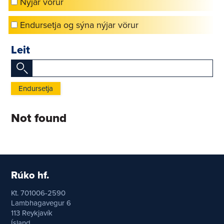
Nýjar vörur
Endursetja og sýna nýjar vörur
Leit
Endursetja
Not found
Rúko hf.
Kt. 701006-2590
Lambhagavegur 6
113 Reykjavík
Ísland