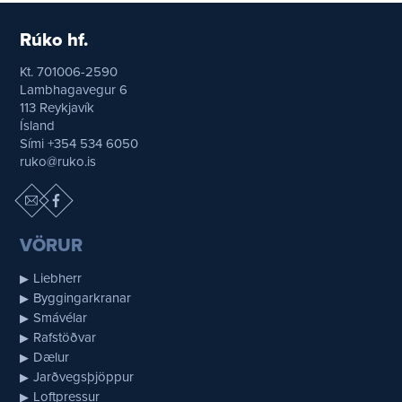
Rúko hf.
Kt. 701006-2590
Lambhagavegur 6
113 Reykjavík
Ísland
Sími +354 534 6050
ruko@ruko.is
VÖRUR
Liebherr
Byggingarkranar
Smávélar
Rafstöðvar
Dælur
Jarðvegsþjöppur
Loftpressur