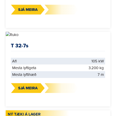
SJÁ MEIRA
T 32-7s
Afl
105 kW
Mesta lyftigeta
3.200 kg
Mesta lyftihæð
7 m
SJÁ MEIRA
NÝ TÆKI Á LAGER