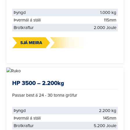
Þyngd
1.000 kg
Þvermál á stáli
115mm
Brotkraftur
2.000 Joule
SJÁ MEIRA
HP 3500 – 2.200kg
Passar best á 24 - 30 tonna gröfur
Þyngd
2.200 kg
Þvermál á stáli
145mm
Brotkraftur
5.200 Joule