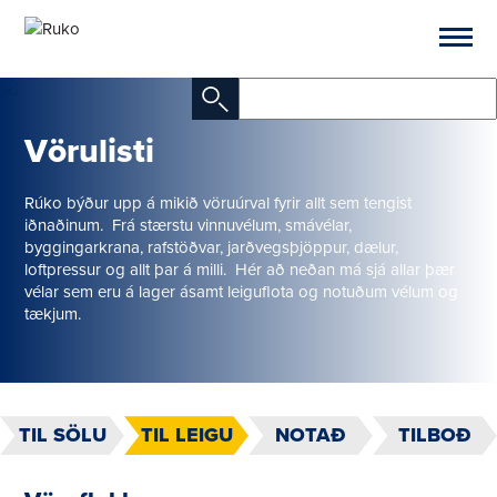
Vörulisti
Rúko býður upp á mikið vöruúrval fyrir allt sem tengist
iðnaðinum. Frá stærstu vinnuvélum, smávélar,
byggingarkrana, rafstöðvar, jarðvegsþjöppur, dælur,
loftpressur og allt þar á milli. Hér að neðan má sjá allar þær
vélar sem eru á lager ásamt leiguflota og notuðum vélum og
tækjum.
TIL SÖLU
TIL LEIGU
NOTAÐ
TILBOÐ