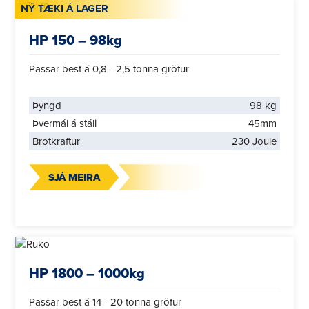
NÝ TÆKI Á LAGER
HP 150 – 98kg
Passar best á 0,8 - 2,5 tonna gröfur
Þyngd
98 kg
Þvermál á stáli
45mm
Brotkraftur
230 Joule
SJÁ MEIRA
HP 1800 – 1000kg
Passar best á 14 - 20 tonna gröfur