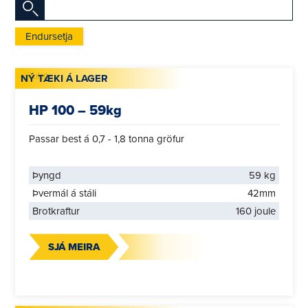
Endursetja
NÝ TÆKI Á LAGER
HP 100 – 59kg
Passar best á 0,7 - 1,8 tonna gröfur
Þyngd
59 kg
Þvermál á stáli
42mm
Brotkraftur
160 joule
SJÁ MEIRA