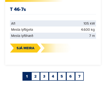
T 46-7s
Afl
105 kW
Mesta lyftigeta
4.600 kg
Mesta lyftihæð
7 m
SJÁ MEIRA
1
2
3
4
5
6
7