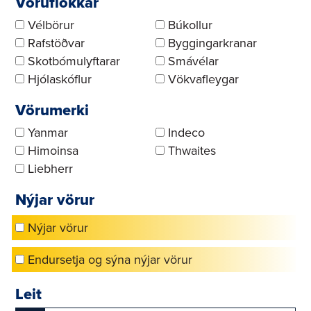
Vöruflokkar
Vélbörur
Búkollur
Rafstöðvar
Byggingarkranar
Skotbómulyftarar
Smávélar
Hjólaskóflur
Vökvafleygar
Vörumerki
Yanmar
Indeco
Himoinsa
Thwaites
Liebherr
Nýjar vörur
Nýjar vörur
Endursetja og sýna nýjar vörur
Leit