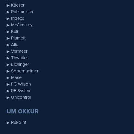
Kaeser
Putzmeister
Indeco
McCloskey
Kuli
Plumett
Allu
Vermeer
Thwaites
Eichinger
Sobernheimer
Mase
FG Wilson
RF System
Unicontrol
UM OKKUR
Rúko hf