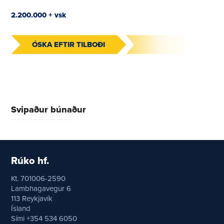
2.200.000 + vsk
ÓSKA EFTIR TILBOÐI
Svipaður búnaður
Rúko hf.
Kt. 701006-2590
Lambhagavegur 6
113 Reykjavík
Ísland
Sími +354 534 6050