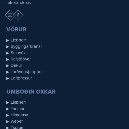
ruko@ruko.is
VÖRUR
Liebherr
Byggingarkranar
Smávélar
Rafstöðvar
Dælur
Jarðvegsþjöppur
Loftpressur
UMBOÐIN OKKAR
Liebherr
Yanmar
Himoinsa
Weber
Tsurumi