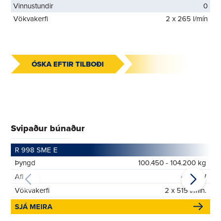
Vinnustundir
0
Vökvakerfi
2 x 265 l/mín
ÓSKA EFTIR TILBOÐI
Svipaður búnaður
R 998 SME E
Þyngd
100.450 - 104.200 kg
Afl
400 kW
Vökvakerfi
2 x 515 l/mín.
SJÁ MEIRA