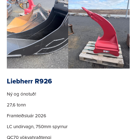
Liebherr R926
Ný og ónotuð!
27,6 tonn
Framleiðsluár 2026
LC undirvagn, 750mm spyrnur
QC70 vökvahraðtengi