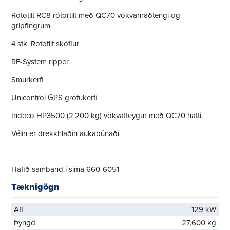
Rototilt RC8 rótortilt með QC70 vökvahraðtengi og
gripfingrum
4 stk. Rototilt skóflur
RF-System ripper
Smurkerfi
Unicontrol GPS gröfukerfi
Indeco HP3500 (2.200 kg) vökvafleygur með QC70 hatti.
Vélin er drekkhlaðin aukabúnaði
Hafið samband í síma 660-6051
Tæknigögn
Afl
129 kW
Þyngd
27,600 kg