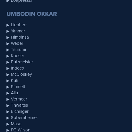
Loftpressur
UMBOÐIN OKKAR
Liebherr
Yanmar
Himoinsa
Weber
Tsurumi
Kaeser
Putzmeister
Indeco
McCloskey
Kuli
Plumett
Allu
Vermeer
Thwaites
Eichinger
Sobernheimer
Mase
FG Wilson