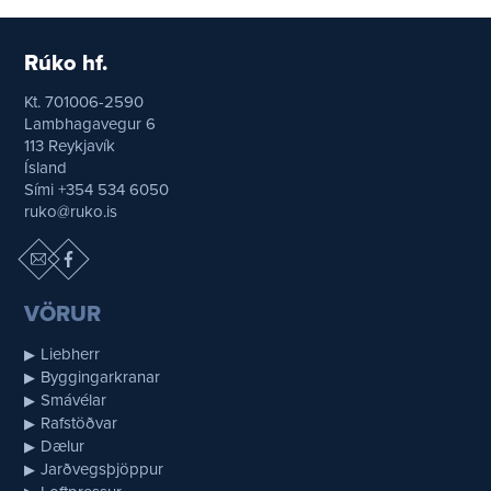
Rúko hf.
Kt. 701006-2590
Lambhagavegur 6
113 Reykjavík
Ísland
Sími +354 534 6050
ruko@ruko.is
VÖRUR
Liebherr
Byggingarkranar
Smávélar
Rafstöðvar
Dælur
Jarðvegsþjöppur