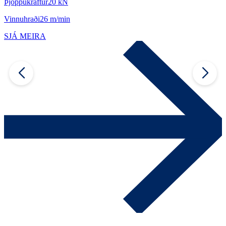
Þjöppukraftur
20 kN
Þ
Vinnuhraði
26 m/min
SJÁ MEIRA