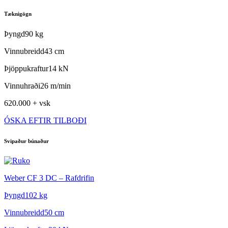
Tæknigögn
Þyngd
90 kg
Vinnubreidd
43 cm
Þjöppukraftur
14 kN
Vinnuhraði
26 m/min
620.000 + vsk
ÓSKA EFTIR TILBOÐI
Svipaður búnaður
Weber CF 3 DC – Rafdrifin
W
Þyngd
102 kg
Vinnubreidd
50 cm
V