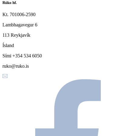
Rúko hf.
Kt. 701006-2590
Lambhagavegur 6
113 Reykjavík
Ísland
Sími +354 534 6050
ruko@ruko.is