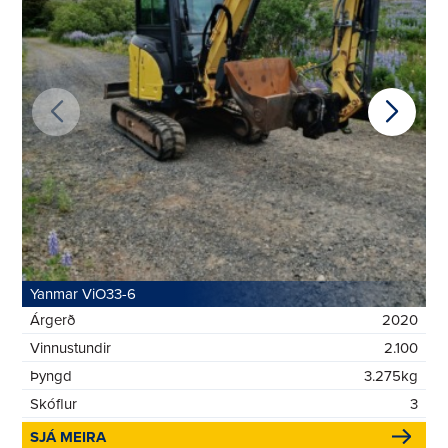
Yanmar ViO33-6
Árgerð
2020
Vinnustundir
2.100
Þyngd
3.275kg
Skóflur
3
SJÁ MEIRA