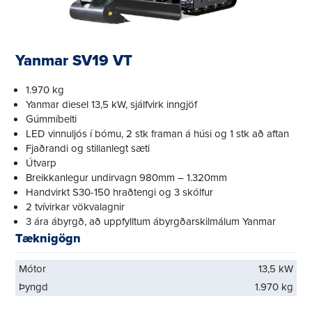
Yanmar SV19 VT
1.970 kg
Yanmar diesel 13,5 kW, sjálfvirk inngjöf
Gúmmíbelti
LED vinnuljós í bómu, 2 stk framan á húsi og 1 stk að aftan
Fjaðrandi og stillanlegt sæti
Útvarp
Breikkanlegur undirvagn 980mm – 1.320mm
Handvirkt S30-150 hraðtengi og 3 skólfur
2 tvívirkar vökvalagnir
3 ára ábyrgð, að uppfylltum ábyrgðarskilmálum Yanmar
Tæknigögn
Mótor
13,5 kW
Þyngd
1.970 kg