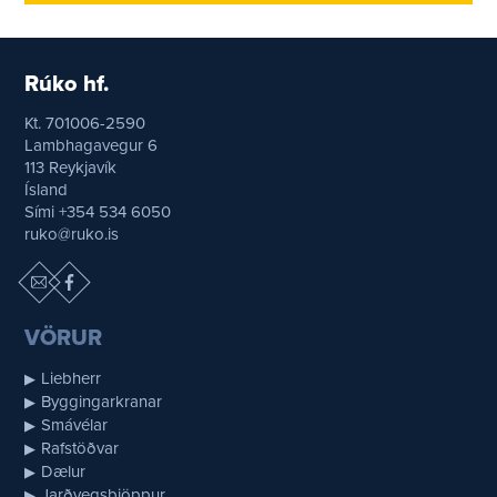
Rúko hf.
Kt. 701006-2590
Lambhagavegur 6
113 Reykjavík
Ísland
Sími +354 534 6050
ruko@ruko.is
VÖRUR
Liebherr
Byggingarkranar
Smávélar
Rafstöðvar
Dælur
Jarðvegsþjöppur