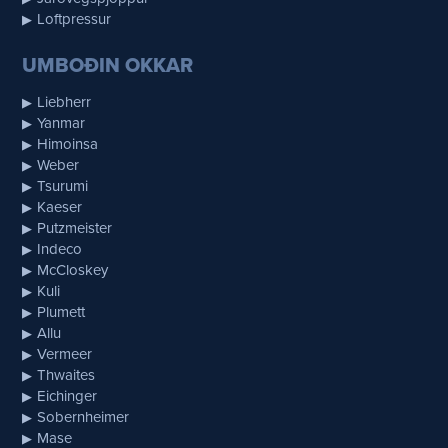
Loftpressur
UMBOÐIN OKKAR
Liebherr
Yanmar
Himoinsa
Weber
Tsurumi
Kaeser
Putzmeister
Indeco
McCloskey
Kuli
Plumett
Allu
Vermeer
Thwaites
Eichinger
Sobernheimer
Mase