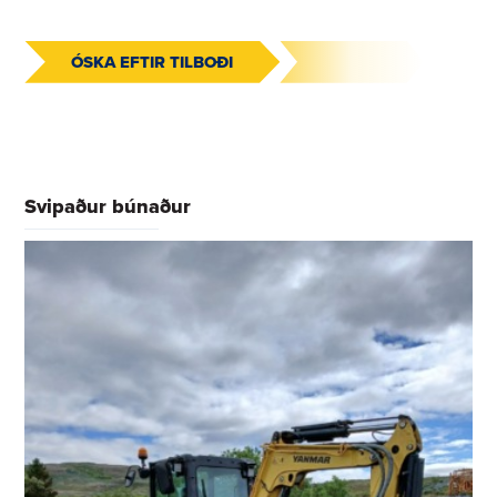
ÓSKA EFTIR TILBOÐI
Svipaður búnaður