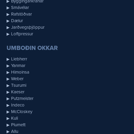
Byggingarkranar
Smávélar
Rafstöðvar
Dælur
Jarðvegsþjöppur
Loftpressur
UMBOÐIN OKKAR
Liebherr
Yanmar
Himoinsa
Weber
Tsurumi
Kaeser
Putzmeister
Indeco
McCloskey
Kuli
Plumett
Allu