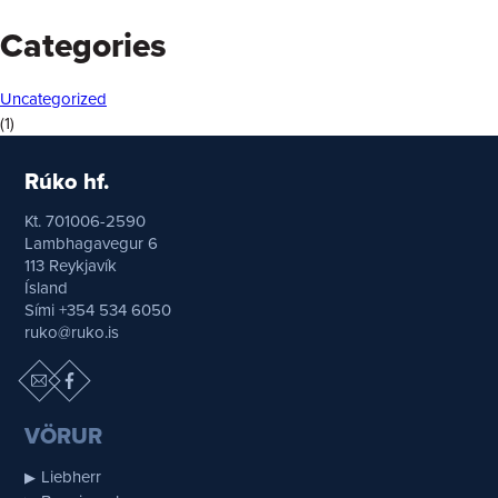
Categories
Uncategorized
(1)
Rúko hf.
Kt. 701006-2590
Lambhagavegur 6
113 Reykjavík
Ísland
Sími +354 534 6050
ruko@ruko.is
VÖRUR
Liebherr