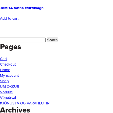
JPM 14 tonna sturtuvagn
Add to cart
Search
Pages
for:
Cart
Checkout
Home
My account
Shop
UM OKKUR
Vörulisti
Vöruúrval
ÞJÓNUSTA OG VARAHLUTIR
Archives